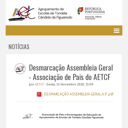
Agrupamento
NOTÍCIAS
EE / Alunos
Clubes e Projetos
Cursos Profissionais
Desmarcação Assembleia Geral
Bibliotecas
- Associação de Pais do AETCF
Media AETCF
por
AETCF
- Sexta, 13 Novembro 2020, 15:09
Legislação
DESMARCAÇÃO ASSEMBLEIA GERAL A.P..pdf
Utilizador não identificado. (
Entrar
)