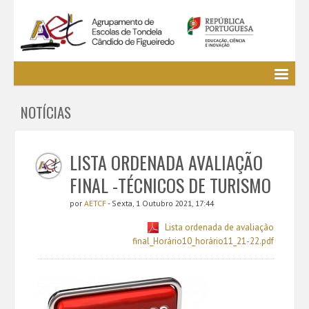
Agrupamento
NOTÍCIAS
EE / Alunos
Clubes e Projetos
Cursos Profissionais
LISTA ORDENADA AVALIAÇÃO
Bibliotecas
FINAL -TÉCNICOS DE TURISMO
Media AETCF
por
AETCF
- Sexta, 1 Outubro 2021, 17:44
Legislação
Lista ordenada de avaliação
Utilizador não identificado. (
Entrar
)
final_Horário10_horário11_21-22.pdf