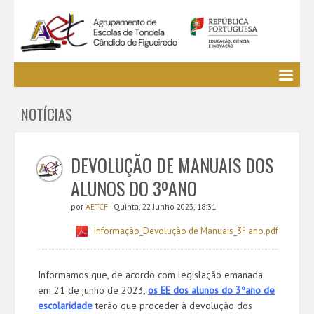
Agrupamento
NOTÍCIAS
EE / Alunos
Clubes e Projetos
Cursos Profissionais
DEVOLUÇÃO DE MANUAIS DOS
Bibliotecas
ALUNOS DO 3ºANO
Media AETCF
por
AETCF
- Quinta, 22 Junho 2023, 18:31
Legislação
Informação_Devolução de Manuais_3º ano.pdf
Utilizador não identificado. (
Entrar
)
Informamos que, de acordo com legislação emanada
em 21 de junho de 2023,
os EE dos alunos do 3ºano de
escolaridade
terão que proceder à devolução dos