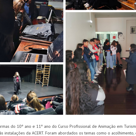
turmas do 10º ano e 11º ano do Curso Profissional de Animação em Turism
o às instalações da ACERT. Foram abordados os temas como o acolhimento, 