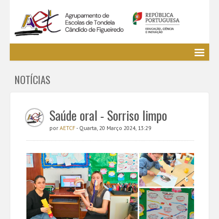
Agrupamento
NOTÍCIAS
EE / Alunos
Clubes e Projetos
Cursos Profissionais
Saúde oral - Sorriso limpo
Bibliotecas
por
AETCF
- Quarta, 20 Março 2024, 13:29
Media AETCF
Legislação
Utilizador não identificado. (
Entrar
)