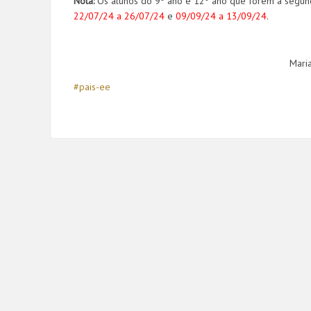
Nota:
Os alunos do 9º ano e 12º ano que forem à segun
22/07/24 a 26/07/24
e
09/09/24 a 13/09/24
.
Mari
#pais-ee