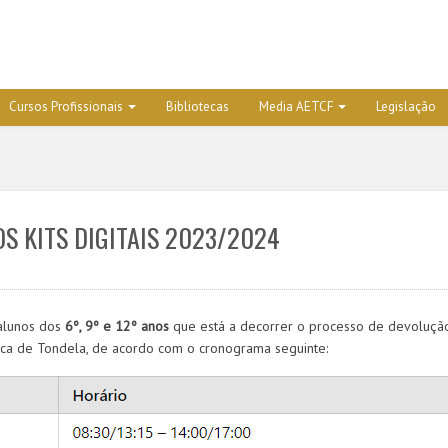
Cursos Profissionais
Bibliotecas
Media AETCF
Legislação
OS KITS DIGITAIS 2023/2024
alunos dos
6º, 9º e 12º anos
que está a decorrer o processo de devoluçã
sica de Tondela, de acordo com o cronograma seguinte: