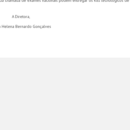
da chamada de exames nacionais podem entregar os Kits tecnológicos de
A Diretora,
a Helena Bernardo Gonçalves