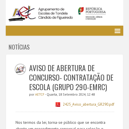
Agrupamento
NOTÍCIAS
EE / Alunos
Clubes e Projetos
Cursos Profissionais
AVISO DE ABERTURA DE
Bibliotecas
CONCURSO- CONTRATAÇÃO DE
Media AETCF
ESCOLA (GRUPO 290-EMRC)
Legislação
por
AETCF
- Quarta, 18 Setembro 2024, 12:48
Utilizador não identificado. (
Entrar
)
2425_Aviso_abertura_GR290.pdf
Nos termos da lei, torna-se público que se encontra
aberto um procedimento concursal para seleção e