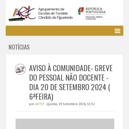
Agrupamento
NOTÍCIAS
EE / Alunos
Clubes e Projetos
Cursos Profissionais
AVISO À COMUNIDADE- GREVE
Bibliotecas
DO PESSOAL NÃO DOCENTE -
Media AETCF
DIA 20 DE SETEMBRO 2024 (
Legislação
6ªFEIRA)
Utilizador não identificado. (
Entrar
)
por
AETCF
- Quinta, 19 Setembro 2024, 11:52