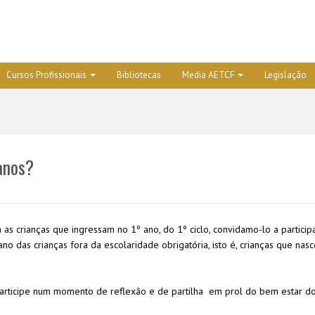
Cursos Profissionais
Bibliotecas
Media AETCF
Legislação
 anos?
as crianças que ingressam no 1º ano, do 1º ciclo, convidamo-lo a particip
o das crianças fora da escolaridade obrigatória, isto é, crianças que nas
articipe num momento de reflexão e de partilha em prol do bem estar d