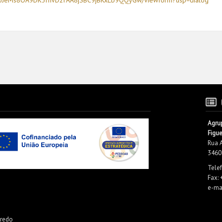
VUJeMs8OA9DK3
rhvD2rAA8jSBC9jBKxLb9QQyGw/
viewform?usp=dialog
Agru
Figu
Rua 
3460
Tele
Fax:
e-mai
iredo