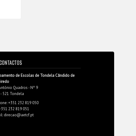
CONTACTOS
pamento de Escolas de Tondela Cândido de
eiredo
António Quadros - Nº 9
 - 521 Tondela
fone: +351 232 819 050
 +351 232 819 051
l: direcao@aetcf.pt