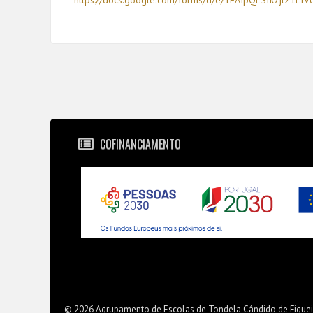
https://docs.google.com/forms/
d/e/
1FAIpQLSfk7jl21Lf
COFINANCIAMENTO
© 2026 Agrupamento de Escolas de Tondela Cândido de Figue