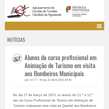
Agrupamento
NOTÍCIAS
EE / Alunos
Clubes e Projetos
Cursos Profissionais
Alunos do curso profissional em
Bibliotecas
Animação de Turismo em visita
Media AETCF
aos Bombeiros Municipais
Legislação
por
AETCF
- Terça, 22 Abril 2025, 09:45
Utilizador não identificado. (
Entrar
)
No dia 27 de março de 2025, os alunos do 11.º e 12.º
ano do Curso Profissional de Técnico em Animação de
Turismo realizaram uma visita ao Quartel dos Bombeiros