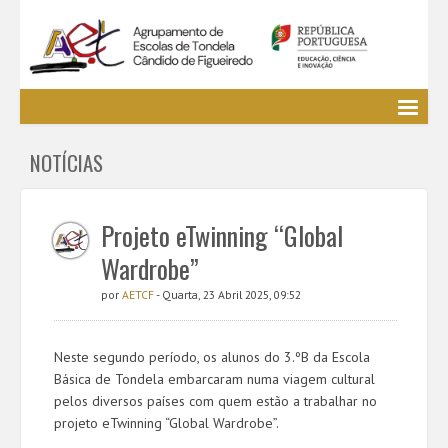
Agrupamento
NOTÍCIAS
EE / Alunos
Clubes e Projetos
Cursos Profissionais
Projeto eTwinning “Global
Bibliotecas
Wardrobe”
Media AETCF
por
AETCF
- Quarta, 23 Abril 2025, 09:52
Legislação
Utilizador não identificado. (
Entrar
)
Neste segundo período, os alunos do 3.ºB da Escola
Básica de Tondela embarcaram numa viagem cultural
pelos diversos países com quem estão a trabalhar no
projeto eTwinning “Global Wardrobe”.