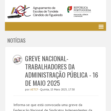
Agrupamento
NOTÍCIAS
EE / Alunos
Clubes e Projetos
Cursos Profissionais
GREVE NACIONAL-
Bibliotecas
TRABALHADORES DA
Media AETCF
ADMINISTRAÇÃO PÚBLICA - 16
Legislação
DE MAIO 2025
Utilizador não identificado. (
Entrar
)
por
AETCF
- Quinta, 15 Maio 2025, 17:50
Informa-se que está convocada uma greve da
Federação Nacional de Sindicatos Independentes da