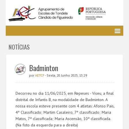
Agrupamento
NOTÍCIAS
EE / Alunos
Clubes e Projetos
Cursos Profissionais
Badminton
Bibliotecas
por
AETCF
- Sexta, 20 Junho 2025, 13:29
Media AETCF
Legislação
Decorreu no dia 11/06/2025, em Repeses - Viseu, a final
Utilizador não identificado. (
Entrar
)
distrital de Infantis B, na modalidade de Badminton. A
nossa escola esteve presente com 4 atletas: Afonso Pais,
4º Classificado; Martim Casaleiro, 7º classificado; Maria
Matos, 7ª classificada; Maria Ascensão, 10ª classificada.
(Na foto da esquerda para a direita)