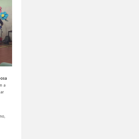
eosa
m a
har
mo,