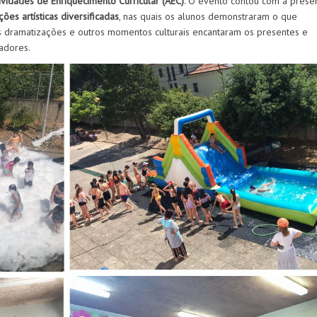
ividades de Enriquecimento Curricular (AEC)
. O evento contou com a prese
ões artísticas diversificadas
, nas quais os alunos demonstraram o que
 dramatizações e outros momentos culturais encantaram os presentes e
adores.