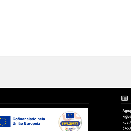
Agru
Figu
Rua 
3460