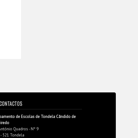
CONTACTOS
pamento de Escolas de Tondela Cândido de
eiredo
António Quadros - Nº 9
 - 521 Tondela