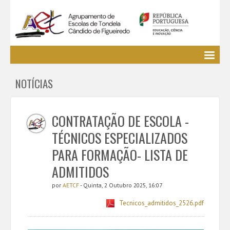
Agrupamento
NOTÍCIAS
EE / Alunos
Clubes e Projetos
Cursos Profissionais
CONTRATAÇÃO DE ESCOLA -
Bibliotecas
TÉCNICOS ESPECIALIZADOS
Media AETCF
PARA FORMAÇÃO- LISTA DE
Legislação
ADMITIDOS
Utilizador não identificado. (
Entrar
)
por
AETCF
- Quinta, 2 Outubro 2025, 16:07
Tecnicos_admitidos_2526.pdf