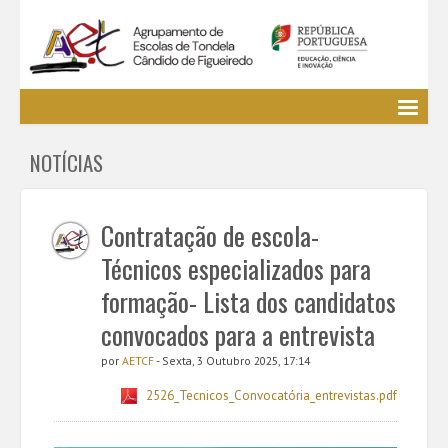
Agrupamento
NOTÍCIAS
EE / Alunos
Clubes e Projetos
Cursos Profissionais
Contratação de escola-
Bibliotecas
Técnicos especializados para
Media AETCF
formação- Lista dos candidatos
Legislação
convocados para a entrevista
Utilizador não identificado. (
Entrar
)
por
AETCF
- Sexta, 3 Outubro 2025, 17:14
2526_Tecnicos_Convocatória_entrevistas.pdf