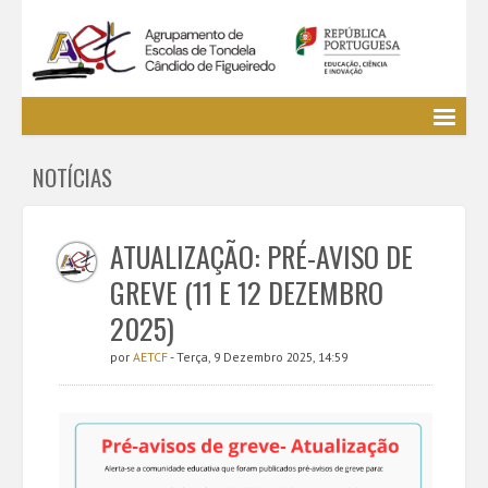
Agrupamento
NOTÍCIAS
EE / Alunos
Clubes e Projetos
Cursos Profissionais
ATUALIZAÇÃO: PRÉ-AVISO DE
Bibliotecas
GREVE (11 E 12 DEZEMBRO
Media AETCF
2025)
Legislação
por
AETCF
- Terça, 9 Dezembro 2025, 14:59
Utilizador não identificado. (
Entrar
)