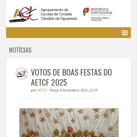
Agrupamento
NOTÍCIAS
EE / Alunos
Clubes e Projetos
Cursos Profissionais
VOTOS DE BOAS FESTAS DO
Bibliotecas
AETCF 2025
Media AETCF
por
AETCF
- Terça, 9 Dezembro 2025, 21:33
Legislação
Utilizador não identificado. (
Entrar
)