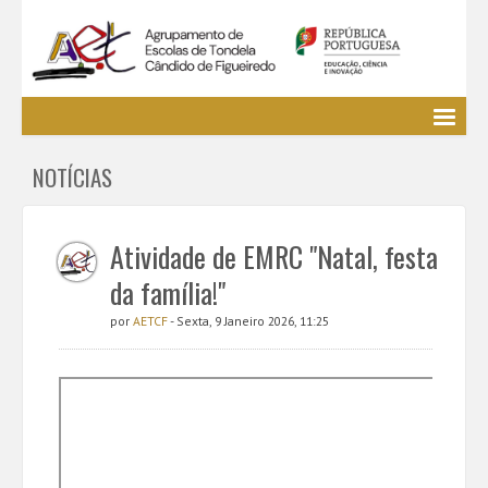
Agrupamento
NOTÍCIAS
EE / Alunos
Clubes e Projetos
Cursos Profissionais
Atividade de EMRC "Natal, festa
Bibliotecas
da família!"
Media AETCF
por
AETCF
- Sexta, 9 Janeiro 2026, 11:25
Legislação
Utilizador não identificado. (
Entrar
)