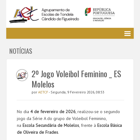
Agrupamento
NOTÍCIAS
EE / Alunos
Clubes e Projetos
Cursos Profissionais
2º Jogo Voleibol Feminino _ ES
Bibliotecas
Molelos
Media AETCF
por
AETCF
- Segunda, 9 Fevereiro 2026, 08:53
Legislação
Utilizador não identificado. (
Entrar
)
No dia
4 de fevereiro de 2026
, realizou‑se o segundo
jogo da Série A do grupo de Voleibol Feminino,
na
Escola Secundária de Molelos
, frente à
Escola Básica
de Oliveira de Frades
.