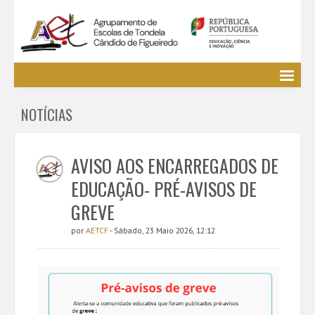
Agrupamento
NOTÍCIAS
EE / Alunos
Clubes e Projetos
Cursos Profissionais
AVISO AOS ENCARREGADOS DE
Bibliotecas
EDUCAÇÃO- PRÉ-AVISOS DE
Media AETCF
GREVE
Legislação
por
AETCF
- Sábado, 23 Maio 2026, 12:12
Utilizador não identificado. (
Entrar
)