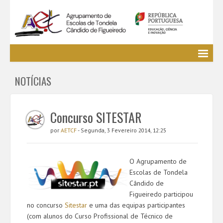
Agrupamento
NOTÍCIAS
EE / Alunos
Clubes e Projetos
Cursos Profissionais
Concurso SITESTAR
Bibliotecas
por
AETCF
- Segunda, 3 Fevereiro 2014, 12:25
Media AETCF
Legislação
O Agrupamento de
Utilizador não identificado. (
Entrar
)
Escolas de Tondela
Cândido de
Figueiredo participou
no concurso
Sitestar
e uma das equipas participantes
(com alunos do Curso Profissional de Técnico de