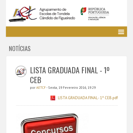
Agrupamento
NOTÍCIAS
EE / Alunos
Clubes e Projetos
Cursos Profissionais
LISTA GRADUADA FINAL - 1º
Bibliotecas
CEB
Media AETCF
por
AETCF
- Sexta, 19 Fevereiro 2016, 19:29
Legislação
LISTA GRADUADA FINAL - 1º CEB.pdf
Utilizador não identificado. (
Entrar
)