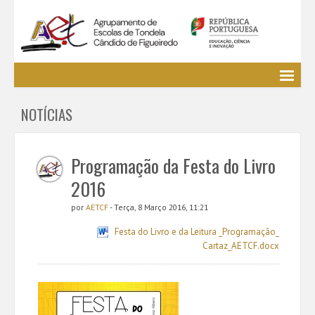
Agrupamento
NOTÍCIAS
EE / Alunos
Clubes e Projetos
Cursos Profissionais
Programação da Festa do Livro
Bibliotecas
2016
Media AETCF
por
AETCF
- Terça, 8 Março 2016, 11:21
Legislação
Festa do Livro e da Leitura _Programação_
Utilizador não identificado. (
Entrar
)
Cartaz_AETCF.docx