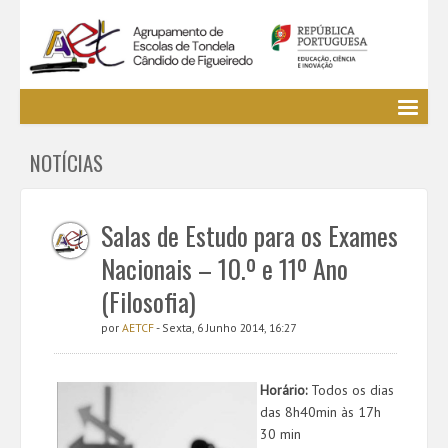
Agrupamento
NOTÍCIAS
EE / Alunos
Clubes e Projetos
Cursos Profissionais
Salas de Estudo para os Exames
Bibliotecas
Nacionais – 10.º e 11º Ano
Media AETCF
(Filosofia)
Legislação
por
AETCF
- Sexta, 6 Junho 2014, 16:27
Utilizador não identificado. (
Entrar
)
Horário:
Todos os dias
das 8h40min às 17h
30 min