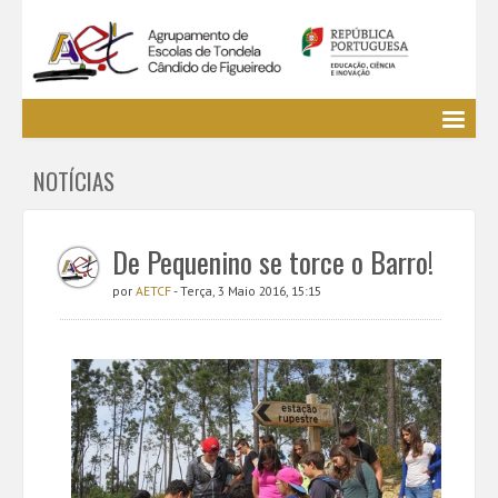
Agrupamento
NOTÍCIAS
EE / Alunos
Clubes e Projetos
Cursos Profissionais
De Pequenino se torce o Barro!
Bibliotecas
por
AETCF
- Terça, 3 Maio 2016, 15:15
Media AETCF
Legislação
Utilizador não identificado. (
Entrar
)