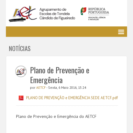
Agrupamento
NOTÍCIAS
EE / Alunos
Clubes e Projetos
Cursos Profissionais
Plano de Prevenção e
Bibliotecas
Emergência
Media AETCF
por
AETCF
- Sexta, 6 Maio 2016, 15:24
Legislação
PLANO DE PREVENÇÃO e EMERGÊNCIA SEDE AETCF.pdf
Utilizador não identificado. (
Entrar
)
Plano de Prevenção e Emergência do AETCF