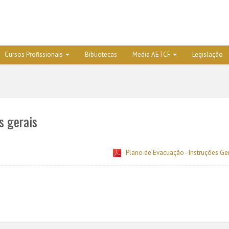
Cursos Profissionais
Bibliotecas
Media AETCF
Legislação
s gerais
Plano de Evacuação - Instruções Ger