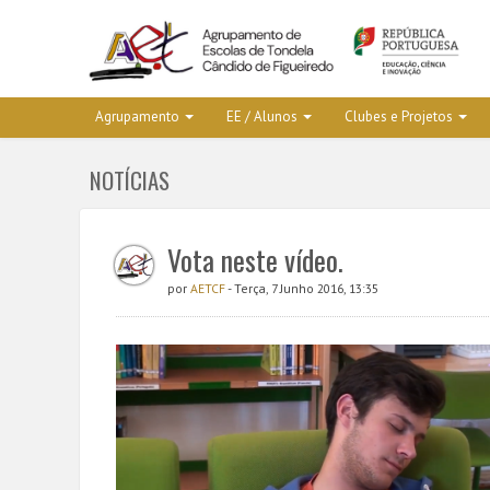
Agrupamento
EE / Alunos
Clubes e Projetos
NOTÍCIAS
Vota neste vídeo.
por
AETCF
- Terça, 7 Junho 2016, 13:35