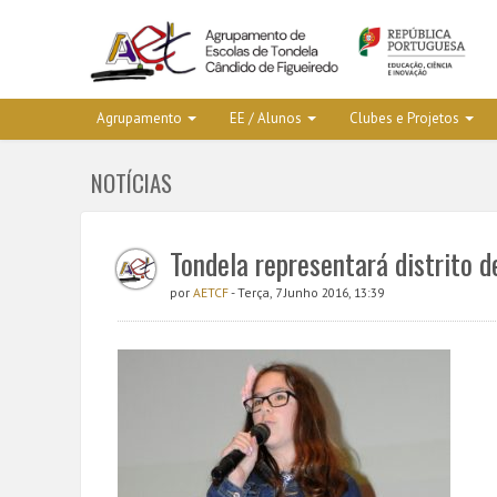
Agrupamento
EE / Alunos
Clubes e Projetos
NOTÍCIAS
Tondela representará distrito d
por
AETCF
- Terça, 7 Junho 2016, 13:39