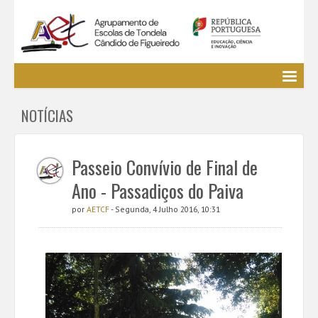
Agrupamento
NOTÍCIAS
EE / Alunos
Clubes e Projetos
Cursos Profissionais
Passeio Convívio de Final de
Bibliotecas
Ano - Passadiços do Paiva
Media AETCF
por
AETCF
- Segunda, 4 Julho 2016, 10:31
Legislação
Utilizador não identificado. (
Entrar
)