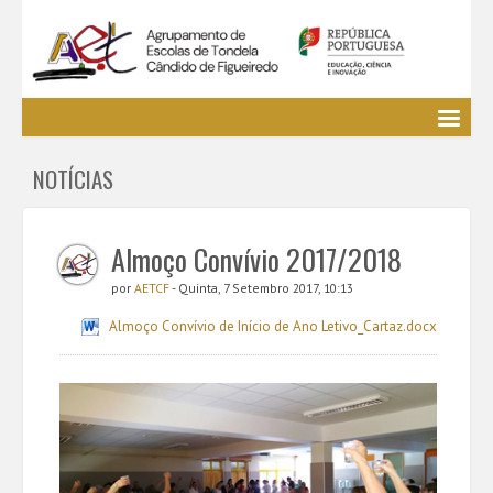
Agrupamento
NOTÍCIAS
EE / Alunos
Clubes e Projetos
Cursos Profissionais
Almoço Convívio 2017/2018
Bibliotecas
por
AETCF
- Quinta, 7 Setembro 2017, 10:13
Media AETCF
Almoço Convívio de Início de Ano Letivo_Cartaz.docx
Legislação
Utilizador não identificado. (
Entrar
)