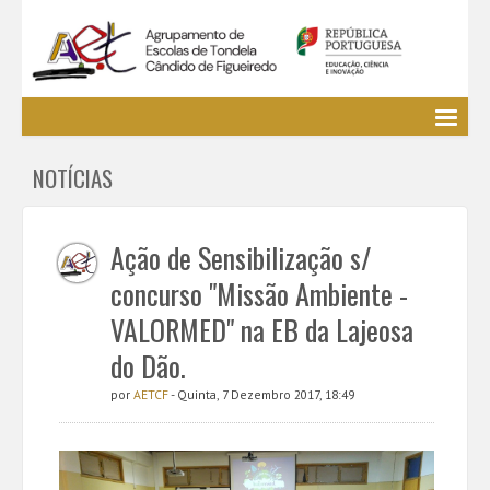
Agrupamento
NOTÍCIAS
EE / Alunos
Clubes e Projetos
Cursos Profissionais
Ação de Sensibilização s/
Bibliotecas
concurso "Missão Ambiente -
Media AETCF
VALORMED" na EB da Lajeosa
Legislação
do Dão.
Utilizador não identificado. (
Entrar
)
por
AETCF
- Quinta, 7 Dezembro 2017, 18:49