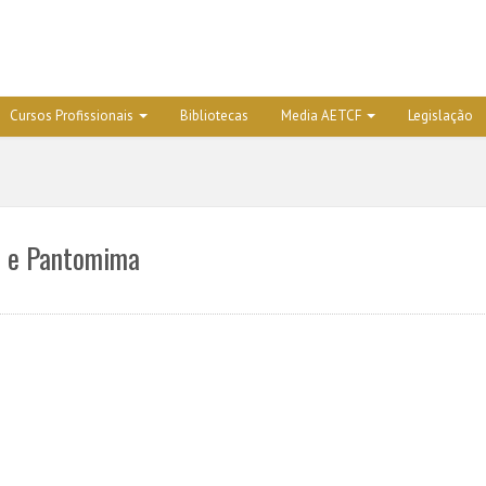
Cursos Profissionais
Bibliotecas
Media AETCF
Legislação
o e Pantomima