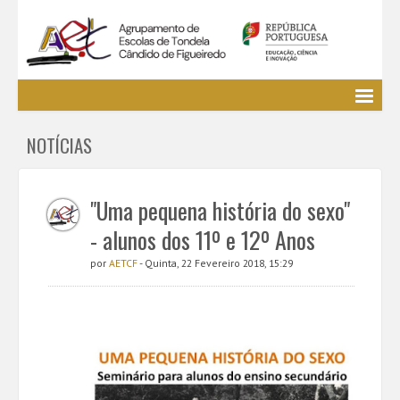
Agrupamento
NOTÍCIAS
EE / Alunos
Clubes e Projetos
Cursos Profissionais
"Uma pequena história do sexo"
Bibliotecas
- alunos dos 11º e 12º Anos
Media AETCF
por
AETCF
- Quinta, 22 Fevereiro 2018, 15:29
Legislação
Utilizador não identificado. (
Entrar
)