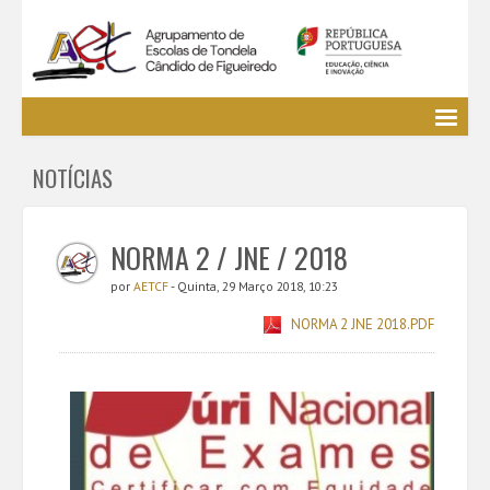
Agrupamento
NOTÍCIAS
EE / Alunos
Clubes e Projetos
Cursos Profissionais
NORMA 2 / JNE / 2018
Bibliotecas
por
AETCF
- Quinta, 29 Março 2018, 10:23
Media AETCF
NORMA 2 JNE 2018.PDF
Legislação
Utilizador não identificado. (
Entrar
)