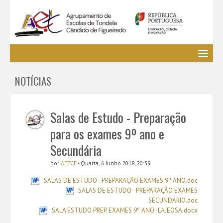
Agrupamento
NOTÍCIAS
EE / Alunos
Clubes e Projetos
Cursos Profissionais
Salas de Estudo - Preparação
Bibliotecas
para os exames 9º ano e
Media AETCF
Secundária
Legislação
por
AETCF
- Quarta, 6 Junho 2018, 20:39
Utilizador não identificado. (
Entrar
)
SALAS DE ESTUDO - PREPARAÇÃO EXAMES 9º ANO.doc
SALAS DE ESTUDO - PREPARAÇÃO EXAMES
SECUNDÁRIO.doc
SALA ESTUDO PREP. EXAMES 9º ANO -LAJEOSA.docx