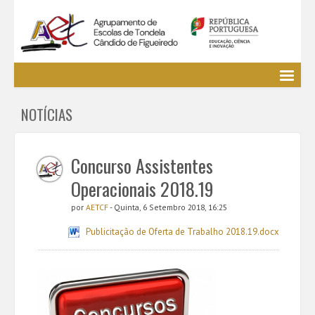
Agrupamento
NOTÍCIAS
EE / Alunos
Clubes e Projetos
Cursos Profissionais
Concurso Assistentes
Bibliotecas
Operacionais 2018.19
Media AETCF
por
AETCF
- Quinta, 6 Setembro 2018, 16:25
Legislação
Publicitação de Oferta de Trabalho 2018.19.docx
Utilizador não identificado. (
Entrar
)