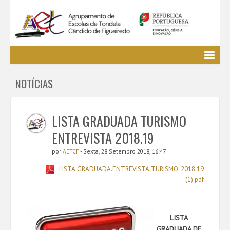
Agrupamento
NOTÍCIAS
EE / Alunos
Clubes e Projetos
Cursos Profissionais
LISTA GRADUADA TURISMO
Bibliotecas
ENTREVISTA 2018.19
Media AETCF
por
AETCF
- Sexta, 28 Setembro 2018, 16:47
Legislação
LISTA.GRADUADA.ENTREVISTA.TURISMO. 2018.19
Utilizador não identificado. (
Entrar
)
(1).pdf
LISTA
GRADUADA
DE