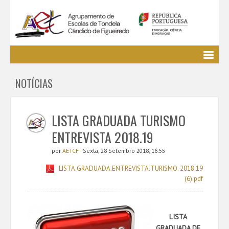
Agrupamento
NOTÍCIAS
EE / Alunos
Clubes e Projetos
Cursos Profissionais
LISTA GRADUADA TURISMO
Bibliotecas
ENTREVISTA 2018.19
Media AETCF
por
AETCF
- Sexta, 28 Setembro 2018, 16:55
Legislação
LISTA.GRADUADA.ENTREVISTA.TURISMO. 2018.19
Utilizador não identificado. (
Entrar
)
(6).pdf
LISTA
GRADUADA
DE