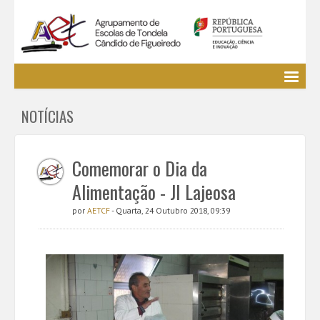
Agrupamento
NOTÍCIAS
EE / Alunos
Clubes e Projetos
Cursos Profissionais
Comemorar o Dia da
Bibliotecas
Alimentação - JI Lajeosa
Media AETCF
por
AETCF
- Quarta, 24 Outubro 2018, 09:39
Legislação
Utilizador não identificado. (
Entrar
)