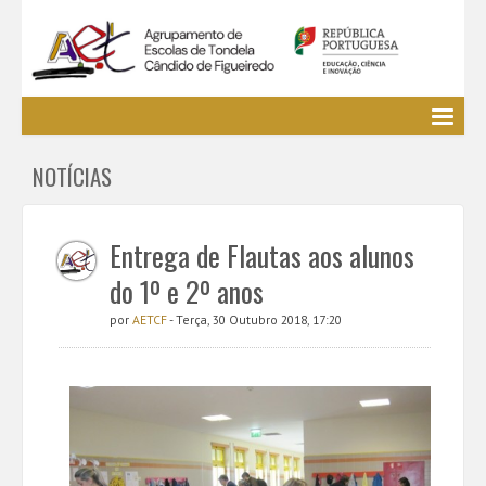
Agrupamento
NOTÍCIAS
EE / Alunos
Clubes e Projetos
Cursos Profissionais
Entrega de Flautas aos alunos
Bibliotecas
do 1º e 2º anos
Media AETCF
por
AETCF
- Terça, 30 Outubro 2018, 17:20
Legislação
Utilizador não identificado. (
Entrar
)