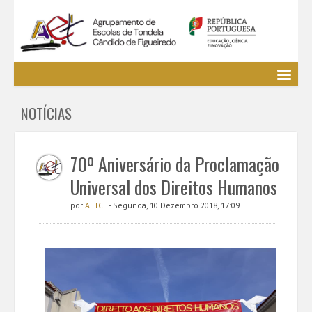
Agrupamento
NOTÍCIAS
EE / Alunos
Clubes e Projetos
Cursos Profissionais
70º Aniversário da Proclamação
Bibliotecas
Universal dos Direitos Humanos
Media AETCF
por
AETCF
- Segunda, 10 Dezembro 2018, 17:09
Legislação
Utilizador não identificado. (
Entrar
)