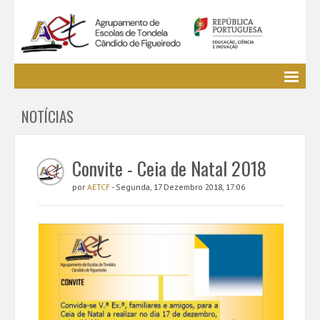
Agrupamento
NOTÍCIAS
EE / Alunos
Clubes e Projetos
Cursos Profissionais
Convite - Ceia de Natal 2018
Bibliotecas
por
AETCF
- Segunda, 17 Dezembro 2018, 17:06
Media AETCF
Legislação
Utilizador não identificado. (
Entrar
)