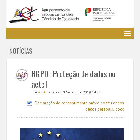
Agrupamento
NOTÍCIAS
EE / Alunos
Clubes e Projetos
Cursos Profissionais
RGPD -Proteção de dados no
Bibliotecas
aetcf
Media AETCF
por
AETCF
- Terça, 10 Setembro 2019, 14:43
Legislação
Declaração de consentimento prévio do titular dos
Utilizador não identificado. (
Entrar
)
dados pessoais..docx