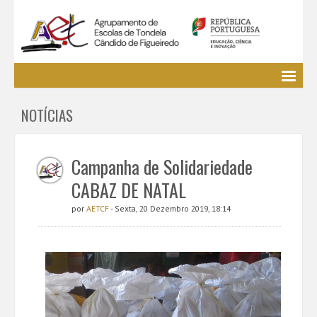
Agrupamento
NOTÍCIAS
EE / Alunos
Clubes e Projetos
Cursos Profissionais
Campanha de Solidariedade
Bibliotecas
CABAZ DE NATAL
Media AETCF
por
AETCF
- Sexta, 20 Dezembro 2019, 18:14
Legislação
Utilizador não identificado. (
Entrar
)