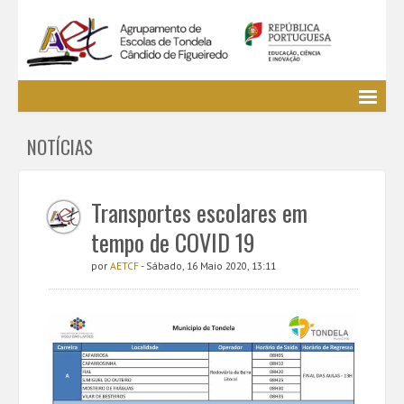
Agrupamento
NOTÍCIAS
EE / Alunos
Clubes e Projetos
Cursos Profissionais
Transportes escolares em
Bibliotecas
tempo de COVID 19
Media AETCF
por
AETCF
- Sábado, 16 Maio 2020, 13:11
Legislação
Utilizador não identificado. (
Entrar
)