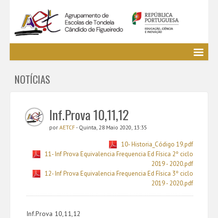
Agrupamento
NOTÍCIAS
EE / Alunos
Clubes e Projetos
Cursos Profissionais
Inf.Prova 10,11,12
Bibliotecas
por
AETCF
- Quinta, 28 Maio 2020, 13:35
Media AETCF
10- Historia_Código 19.pdf
Legislação
11- Inf Prova Equivalencia Frequencia Ed Física 2º ciclo
2019 - 2020.pdf
Utilizador não identificado. (
Entrar
)
12- Inf Prova Equivalencia Frequencia Ed Física 3º ciclo
2019 - 2020.pdf
Inf.Prova 10,11,12