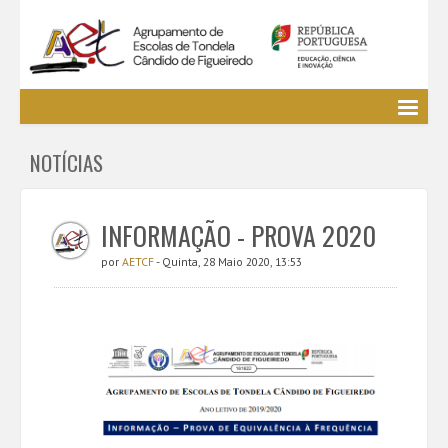
Agrupamento
NOTÍCIAS
EE / Alunos
Clubes e Projetos
Cursos Profissionais
INFORMAÇÃO - PROVA 2020
Bibliotecas
por
AETCF
- Quinta, 28 Maio 2020, 13:53
Media AETCF
Legislação
Utilizador não identificado. (
Entrar
)