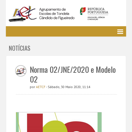
Agrupamento
NOTÍCIAS
EE / Alunos
Clubes e Projetos
Cursos Profissionais
Norma 02/JNE/2020 e Modelo
Bibliotecas
02
Media AETCF
por
AETCF
- Sábado, 30 Maio 2020, 11:14
Legislação
Utilizador não identificado. (
Entrar
)